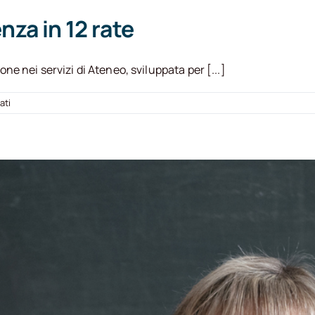
za in 12 rate
 nei servizi di Ateneo, sviluppata per [...]
su
ati
Laureati
con
UnitelmaSapienza
in
12
rate