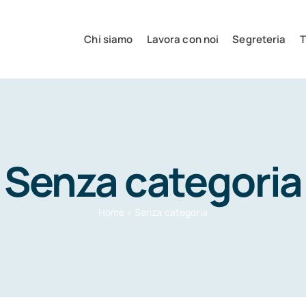
Chi siamo
Lavora con noi
Segreteria
T
Senza categoria
Home
»
Senza categoria