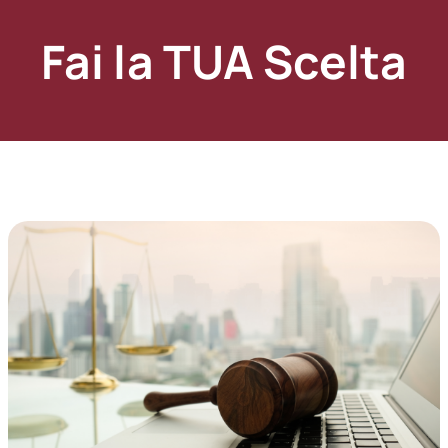
Studente
Fai la TUA Scelta
Disoccupato
Pensionato