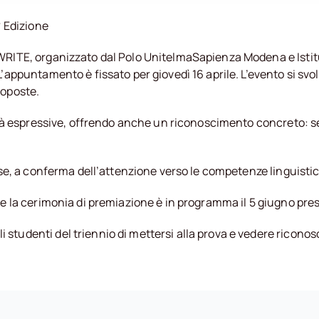
° Edizione
RITE, organizzato dal Polo UnitelmaSapienza Modena e Istituti
’appuntamento è fissato per giovedì 16 aprile. L’evento si svol
roposte.
cità espressive, offrendo anche un riconoscimento concreto: se
lese, a conferma dell’attenzione verso le competenze linguisti
tre la cerimonia di premiazione è in programma il 5 giugno pr
tudenti del triennio di mettersi alla prova e vedere riconosci