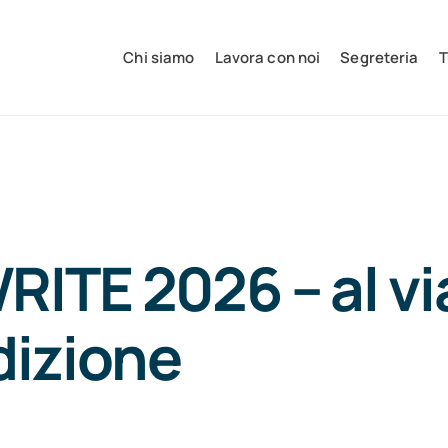
Chi siamo
Lavora con noi
Segreteria
T
ITE 2026 – al via
dizione