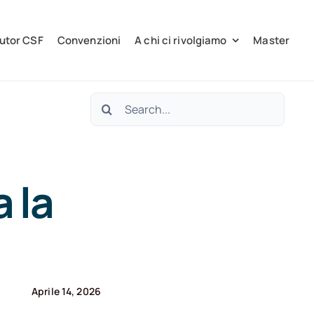
utor CSF
Convenzioni
A chi ci rivolgiamo
Master
Cerca
per:
 la
Aprile 14, 2026