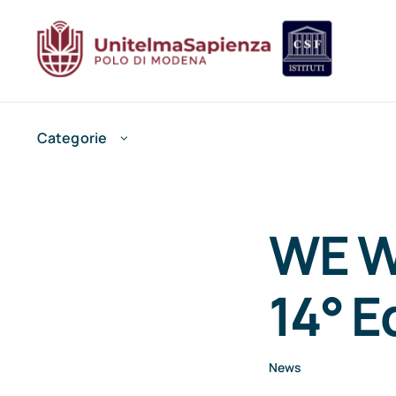
Salta
al
contenuto
Categorie
WE WR
14° E
News